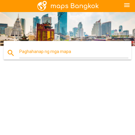
menu
search
Paghahanap ng mga mapa