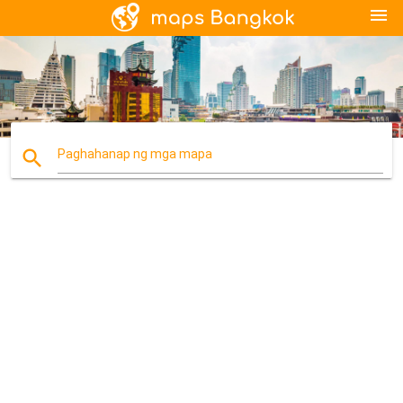
menu
search
Paghahanap ng mga mapa