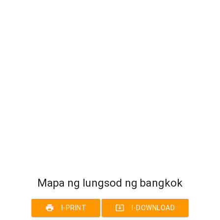
Mapa ng lungsod ng bangkok
print
system_update_alt
I-PRINT
I-DOWNLOAD