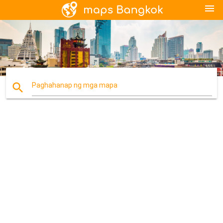
menu
search
Paghahanap ng mga mapa