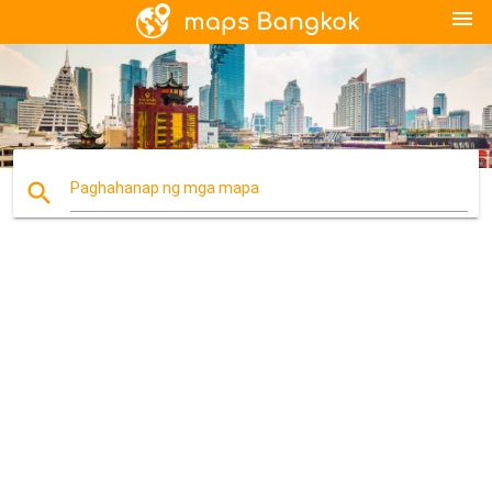
menu
search
Paghahanap ng mga mapa