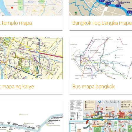
k templo mapa
Bangkok ilog bangka mapa
 mapa ng kalye
Bus mapa bangkok