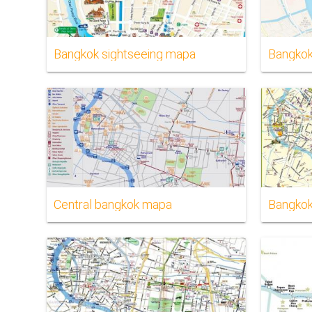
Bangkok sightseeing mapa
Bangko
Central bangkok mapa
Bangkok