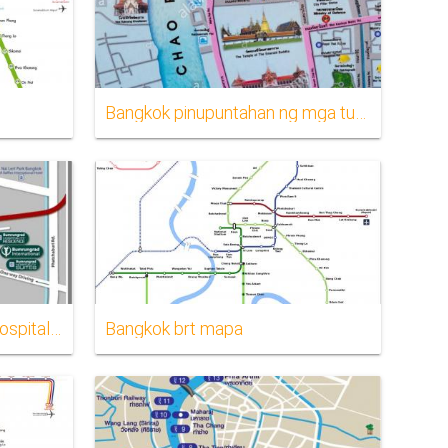
Bangkok pinupuntahan ng mga turista mapa
Pinakamalaking lambak sa ospital mapa
Bangkok brt mapa