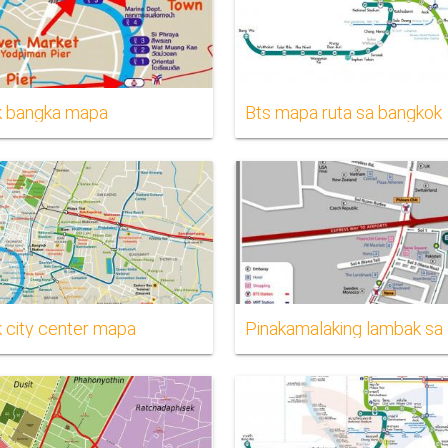
k bangka mapa
Bts mapa ruta sa bangkok
 city center mapa