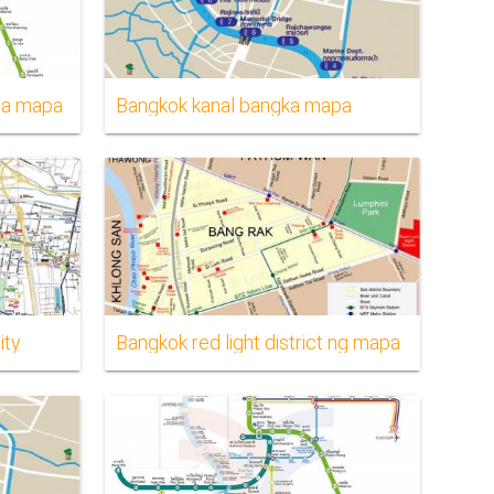
 sa mapa
Bangkok kanal bangka mapa
ity
Bangkok red light district ng mapa