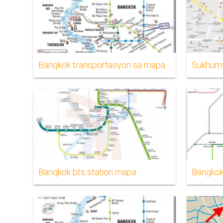
Bangkok transportasyon sa mapa
Sukhumv
Bangkok bts station mapa
Bangkok 