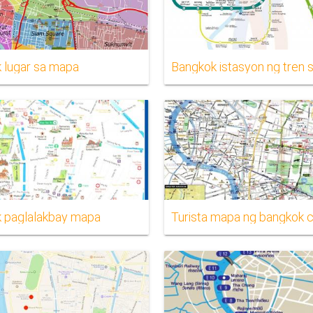
 lugar sa mapa
Bangkok istasyon ng tren
 paglalakbay mapa
Turista mapa ng bangkok c