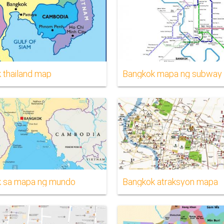
 thailand map
Bangkok mapa ng subway
 sa mapa ng mundo
Bangkok atraksyon mapa